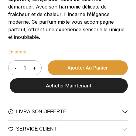
démarquer. Avec son harmonie délicate de
fraîcheur et de chaleur, il incarne l’élégance
moderne. Ce parfum mixte vous accompagne
partout, offrant une expérience sensorielle unique
et inoubliable.
En stock
Ajouter Au Panier
Acheter Maintenant
LIVRAISON OFFERTE
Profitez de la livraison gratuite pour toute
SERVICE CLIENT
commande supérieure à 60 €.