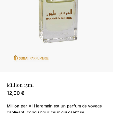
Nom
*
E-mail
*
Enregistrer mon nom, mon e-mail et
mon site dans le navigateur pour mon
Million 15ml
prochain commentaire.
12,00
€
Million
par Al Haramain est un parfum de voyage
captivant, conçu pour ceux qui osent se