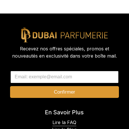
Recevez nos offres spéciales, promos et
nouveautés en exclusivité dans votre boîte mail.
E
E
m
m
a
a
i
i
l
Confirmer
l
*
*
*
En Savoir Plus
Lire la FAQ