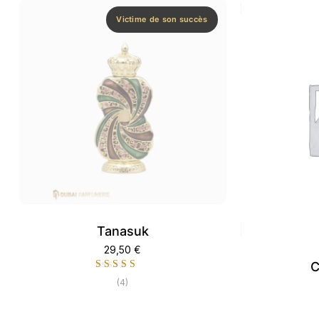
Victime de son succès
Tanasuk
29,50
€
C
(4)