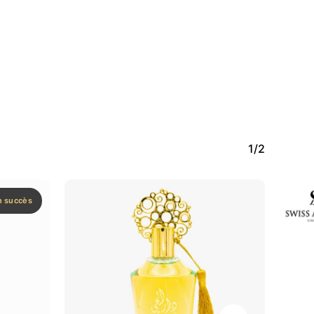
Votre panier est vide.
Aller À La Boutique
1/2
n succès