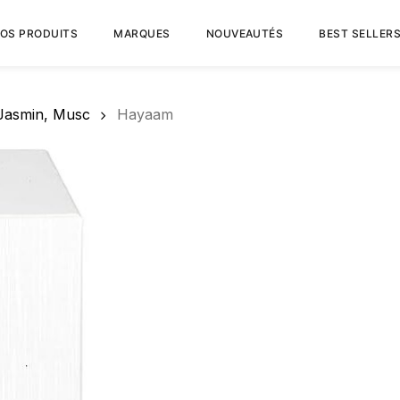
OS PRODUITS
MARQUES
NOUVEAUTÉS
BEST SELLER
Panier
Soyez le premier 
Votre adresse e-mail ne 
Jasmin, Musc
Hayaam
indiqués avec
*
Votre note
*
Votre avis
*
Nom
*