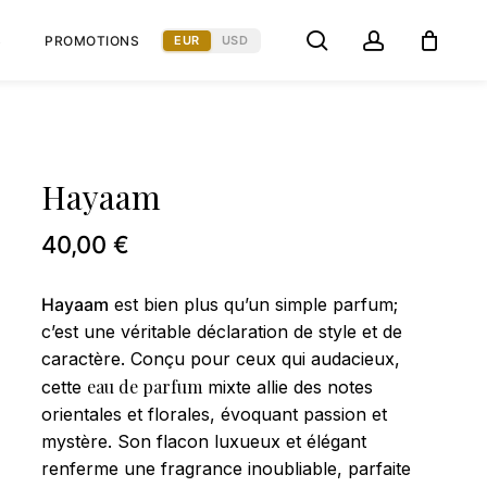
Menu
search
account
EUR
USD
S
PROMOTIONS
Close
à laisser votre avis sur “Hayaam”
Cart
sera pas publiée.
Les champs obligatoires sont
Hayaam
40,00
€
Hayaam
est bien plus qu’un simple parfum;
c’est une véritable déclaration de style et de
caractère. Conçu pour ceux qui audacieux,
eau de parfum
cette
mixte allie des notes
orientales et florales, évoquant passion et
mystère. Son flacon luxueux et élégant
E-mail
*
renferme une fragrance inoubliable, parfaite