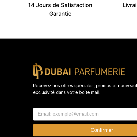
14 Jours de Satisfaction
Livra
Garantie
Recevez nos offres spéciales, promos et nouveau
exclusivité dans votre boîte mail.
E
E
m
m
a
a
i
i
l
Confirmer
l
E