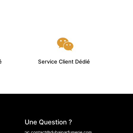
é
Service Client Dédié
Une Question ?
✉️ contact@dubaiparfumerie.com