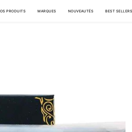
OS PRODUITS
MARQUES
NOUVEAUTÉS
BEST SELLER
Panier
Ajouter un Avis
Votre adresse e-mail ne 
indiqués avec
*
Votre note
*
Votre avis
*
Nom
*