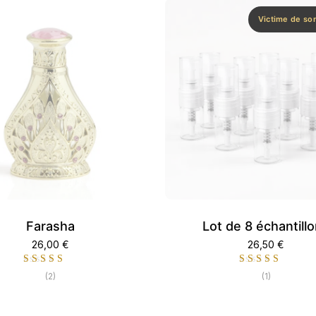
Victime de so
Farasha
Lot de 8 échantill
26,00
€
26,50
€
(2)
(1)