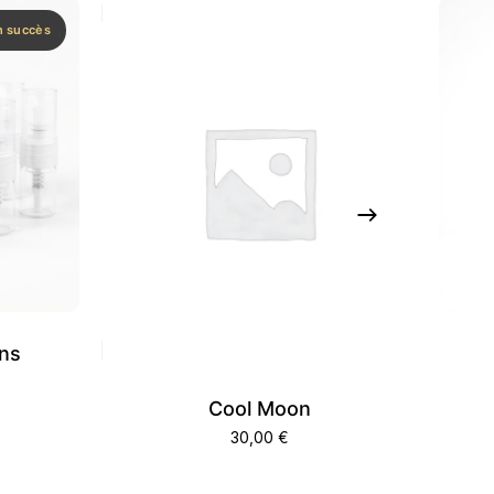
n succès
ons
Cool Moon
30,00
€