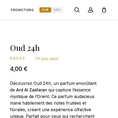
Menu
search
account
EUR
USD
S
PROMOTIONS
Close
Cart
sera pas publiée.
Les champs obligatoires sont
Oud 24h
(1)
1
avis client
4,00
€
Découvrez Oud 24h, un parfum envoûtant
de
Ard Al Zaafaran
qui capture l’essence
mystique de l’Orient. Ce parfum audacieux
marie habilement des notes fruitées et
florales, créant une expérience olfactive
E-mail
*
unique. Parfait pour ceux qui recherchent