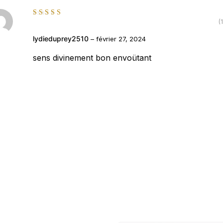
(1
lydieduprey2510
–
février 27, 2024
sens divinement bon envoütant