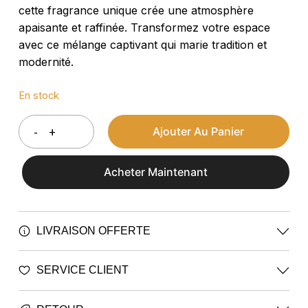
cette fragrance unique crée une atmosphère
apaisante et raffinée. Transformez votre espace
avec ce mélange captivant qui marie tradition et
modernité.
En stock
Ajouter Au Panier
Acheter Maintenant
LIVRAISON OFFERTE
Profitez de la livraison gratuite pour toute
SERVICE CLIENT
commande supérieure à 60 €.
Une question ? Nous sommes disponibles à tout