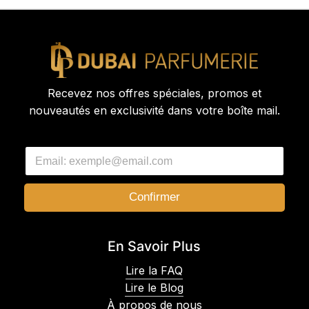
Recevez nos offres spéciales, promos et
nouveautés en exclusivité dans votre boîte mail.
*
E
E
m
m
a
a
i
i
Confirmer
l
l
*
E
m
En Savoir Plus
a
i
Lire la FAQ
l
Lire le Blog
À propos de nous