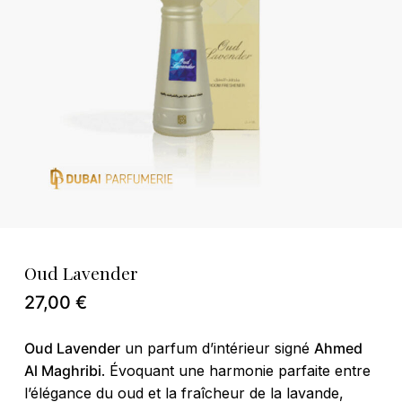
Nom
*
E-mail
*
Enregistrer mon nom, mon e-mail et
Oud Lavender
mon site dans le navigateur pour mon
27,00
€
prochain commentaire.
Oud Lavender
un parfum d’intérieur signé
Ahmed
Al Maghribi
. Évoquant une harmonie parfaite entre
l’élégance du oud et la fraîcheur de la lavande,