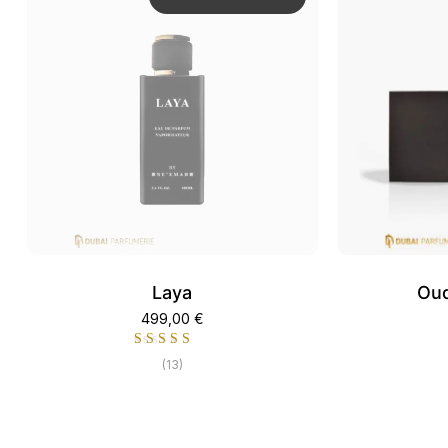
Laya
Oud
499,00
€
(13)