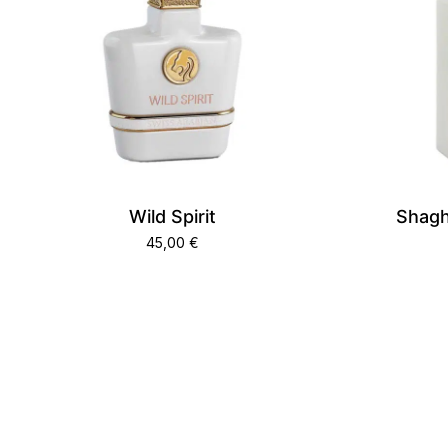
Wild Spirit
Shagh
45,00
€