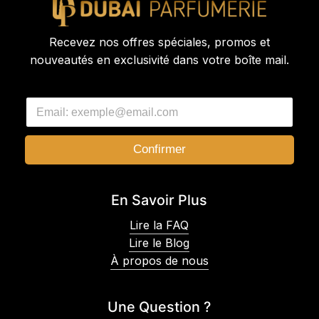
Recevez nos offres spéciales, promos et
nouveautés en exclusivité dans votre boîte mail.
E
E
m
m
a
a
i
i
l
Confirmer
l
*
*
E
m
En Savoir Plus
a
i
Lire la FAQ
l
Lire le Blog
À propos de nous
Une Question ?