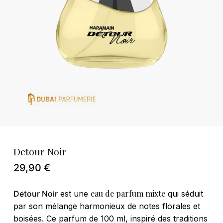
Nom
*
E-mail
*
Enregistrer mon nom, mon e-mail et
Detour Noir
mon site dans le navigateur pour mon
29,90
€
prochain commentaire.
eau de parfum mixte
Detour Noir
est une
qui séduit
par son mélange harmonieux de notes florales et
boisées. Ce parfum de 100 ml, inspiré des traditions