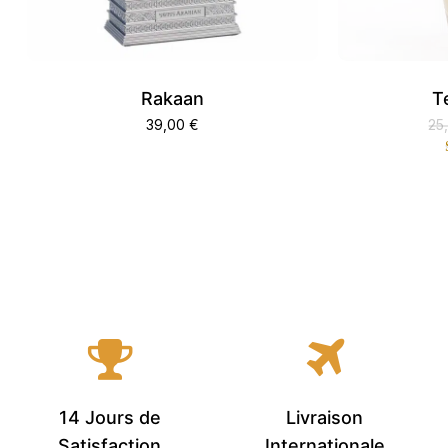
Rakaan
T
39,00
€
25
14 Jours de
Livraison
Satisfaction
Internationale