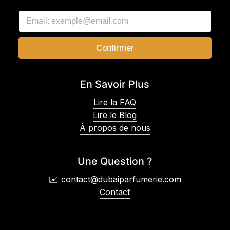
E
E
m
m
a
a
i
i
l
Confirmer
l
E
*
m
a
En Savoir Plus
i
l
Lire la FAQ
E
Lire le Blog
m
a
À propos de nous
i
l
Une Question ?
✉️ contact@dubaiparfumerie.com
Contact