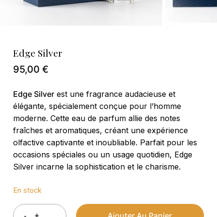
Edge Silver
Nom
*
95,00
€
Edge Silver
est une fragrance audacieuse et
E-mail
*
élégante, spécialement conçue pour l’homme
moderne. Cette eau de parfum allie des notes
fraîches et aromatiques, créant une expérience
Enregistrer mon nom, mon e-mail et
olfactive captivante et inoubliable. Parfait pour les
mon site dans le navigateur pour mon
occasions spéciales ou un usage quotidien, Edge
prochain commentaire.
Silver incarne la sophistication et le charisme.
En stock
Ajouter Au Panier