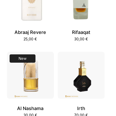
Abraaj Revere
Rifaaqat
25,00
€
30,00
€
New
Al Nashama
Irth
30,00
€
70,00
€