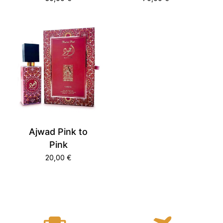
Ajwad Pink to
Pink
20,00
€
Votre panier est vide.
Aller À La Boutique