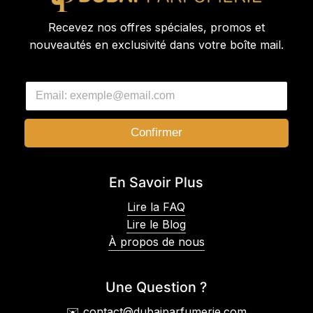
Recevez nos offres spéciales, promos et
nouveautés en exclusivité dans votre boîte mail.
E
E
m
m
a
a
i
i
l
Confirmer
l
E
*
m
a
En Savoir Plus
i
l
Lire la FAQ
*
Lire le Blog
À propos de nous
Une Question ?
✉️ contact@dubaiparfumerie.com