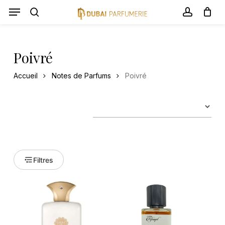
Skip
Menu
Menu
to
search
account
Panier
Close
Cart
main
content
Poivré
Accueil
Notes de Parfums
Poivré
Filtres